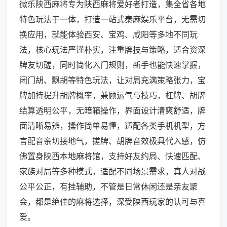
微乐陕西麻将专为陕西麻将爱好者打造，集全省各地
特色玩法于一体，打造一站式秦麻娱乐平台，无需切
换应用，就能体验西安、宝鸡、咸阳等多地不同玩
法，核心玩法严谨朴实，注重牌技与策略，适合资深
牌友切磋，同时简化入门规则，新手也能快速掌握，
闭门胡、飘胡等特色玩法，让对局充满策略张力，宝
牌加持提升胡牌概率，兼顾运气与技巧，杠牌、胡牌
结算透明公平，无暗箱操作，界面设计清爽舒适，牌
面清晰易辨，操作简单易懂，适配各类手机机型，方
言配音亲切接地气，搓牌、胡牌音效极具代入感，仿
佛置身陕西本地麻将馆，支持好友约局、快速匹配、
家族对局等多种模式，适配不同场景需求，真人对战
公平公正，有挂辅助，不管是日常休闲还是亲友聚
会，都是绝佳的麻将选择，深受陕西玩家的认可与喜
爱。