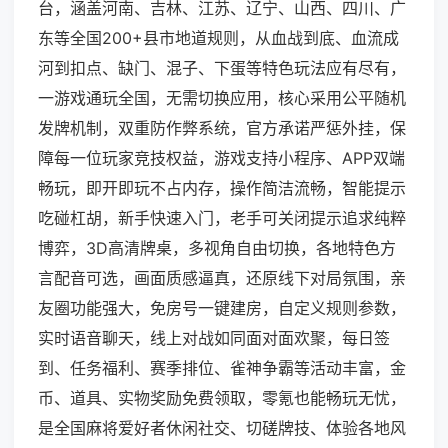
台，涵盖河南、吉林、江苏、辽宁、山西、四川、广
东等全国200+县市地道规则，从血战到底、血流成
河到扣点、缺门、混子、下蛋等特色玩法应有尽有，
一游戏通玩全国，无需切换应用，核心采用公平随机
发牌机制，双重防作弊系统，官方承诺严惩外挂，保
障每一位玩家竞技权益，游戏支持小程序、APP双端
畅玩，即开即玩不占内存，操作简洁流畅，智能提示
吃碰杠胡，新手快速入门，老手可关闭提示追求纯粹
博弈，3D高清牌桌，多视角自由切换，各地特色方
言配音可选，画面质感逼真，还原线下对局氛围，亲
友圈功能强大，免房号一键建房，自定义规则参数，
实时语音聊天，线上对战如同面对面欢聚，每日签
到、任务福利、赛季排位、雀神争霸等活动丰富，金
币、道具、实物奖励免费领取，零氪也能畅玩无忧，
是全国麻将爱好者休闲社交、切磋牌技、体验各地风