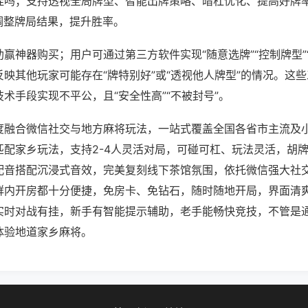
挂吗；支持透视全局牌型、智能出牌策略、暗杠优化、提高好牌
调整牌局结果，提升胜率。
赢神器购买；用户可通过第三方软件实现“随意选牌”“控制牌型”
映其他玩家可能存在“牌特别好”或“透视他人牌型”的情况。这
术手段实现不平公，且“安全性高”“不被封号”。
度融合微信社交与地方麻将玩法，一站式覆盖全国各省市主流及
匹配家乡玩法，支持2-4人灵活对局，可碰可杠、玩法灵活，胡
配音搭配沉浸式音效，完美复刻线下茶馆氛围，依托微信强大社
群内开房都十分便捷，免房卡、免钻石，随时随地开局，界面清
实时对战有挂，新手有智能提示辅助，老手能畅快竞技，不管是
体验地道家乡麻将。