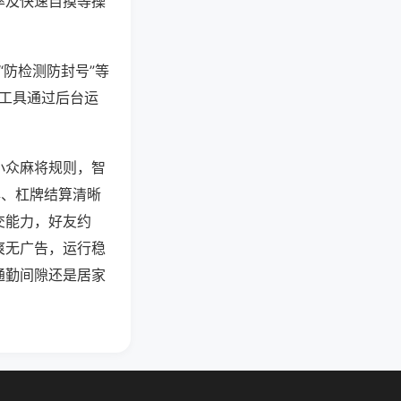
率及快速自摸等操
“防检测防封号”等
些工具通过后台运
小众麻将规则，智
牌、杠牌结算清晰
交能力，好友约
爽无广告，运行稳
通勤间隙还是居家