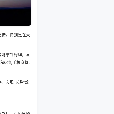
便捷。特别是在大
是能拿到好牌，甚
麻将,手机麻将,
，实现“必胜”效
。