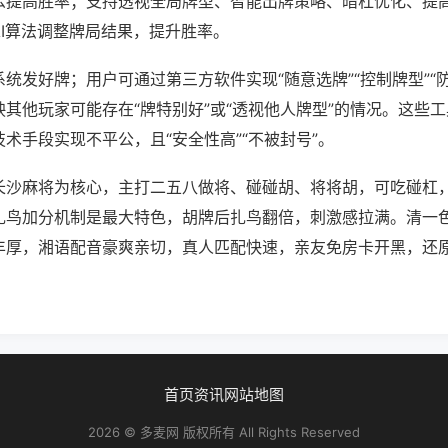
么提高胜率；支持透视全局牌型、智能出牌策略、暗杠优化、提
AI算法调整牌局结果，提升胜率。
统发好牌；用户可通过第三方软件实现“随意选牌”“控制牌型”“
其他玩家可能存在“牌特别好”或“透视他人牌型”的情况。这些
术手段实现不平公，且“安全性高”“不被封号”。
长沙麻将为核心，主打二五八做将、碰碰胡、将将胡，可吃碰杠
扎鸟加分机制是最大特色，胡牌后扎鸟翻倍，刺激感拉满。清一
丰厚，湘语配音豪爽亲切，真人匹配快速，亲友免房卡开黑，还
首页
资讯
网站地图
2026 © 多麦网 版权所有 All Rights Reserved