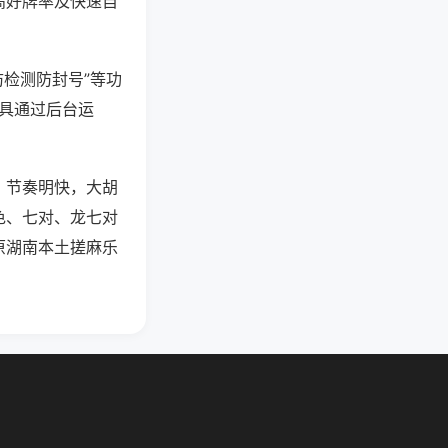
高好牌率及快速自
防检测防封号”等功
工具通过后台运
，节奏明快，大胡
色、七对、龙七对
原湖南本土搓麻乐