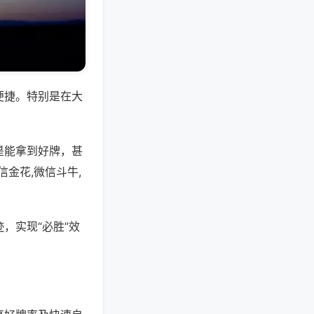
便捷。特别是在大
是能拿到好牌，甚
金花,微信斗牛,
，实现“必胜”效
。