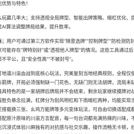
能优势与特色！
么玩赢几率大；支持透视全局牌型、智能出牌策略、暗杠优化、
过AI算法调整牌局结果，提升胜率。
；用户可通过第三方软件实现“随意选牌”“控制牌型”“防检测防
可能存在“牌特别好”或“透视他人牌型”的情况。这些工具通过
不平公，且“安全性高”“不被封号”。
打地道川渝血战到底核心玩法，完美复刻当地经典规则，全程仅
与箭牌，开局必须强制缺一门花色，无缺门则无法胡牌，流局未
最具特色的是一家胡牌后牌局并不会结束，剩余玩家继续摸牌对
程胜负悬念拉满，杠牌分为刮风明杠和下雨暗杠两种，均能实现
还搭载换三张、幺鸡万能牌等多元变体玩法，可自由切换适配成
搭配原汁原味的川渝方言配音，每一句台词都充满热辣的川味，
能沉浸式体验川麻独有的对抗感与社交乐趣，操作流畅无卡顿，