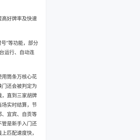
提高好牌率及快速
封号”等功能，部分
后台运行、自动连
使用筒条万核心花
缺门还会被判定为
战，直到三家胡牌
当场实时结算，节
都、宜宾、自贡等
不管是新手入门还
线上匹配速度快，