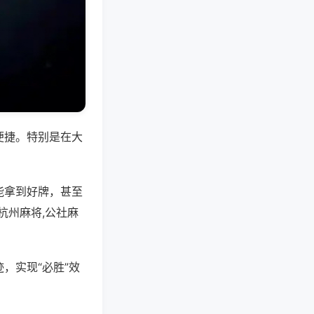
便捷。特别是在大
能拿到好牌，甚至
杭州麻将,公社麻
，实现“必胜”效
。