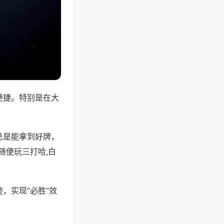
便捷。特别是在大
总是能拿到好牌，
随便玩三打哈,白
，实现“必胜”效
。