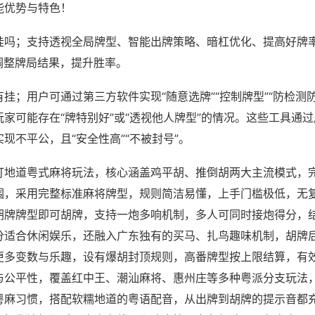
能优势与特色！
挂吗；支持透视全局牌型、智能出牌策略、暗杠优化、提高好牌
调整牌局结果，提升胜率。
挂；用户可通过第三方软件实现“随意选牌”“控制牌型”“防检测
家可能存在“牌特别好”或“透视他人牌型”的情况。这些工具通
现不平公，且“安全性高”“不被封号”。
打地道粤式麻将玩法，核心涵盖鸡平胡、推倒胡两大主流模式，
围，采用完整标准麻将牌型，规则简洁易懂，上手门槛极低，无
胡牌牌型即可胡牌，支持一炮多响机制，多人可同时接炮得分，
分适合休闲娱乐，还融入广东独有的买马、扎鸟趣味机制，胡牌
更多变数与乐趣，设有爆胡封顶规则，高番牌型按上限结算，有
与公平性，覆盖红中王、潮汕麻将、惠州庄等多种粤派分支玩法
粤麻习惯，搭配软糯地道的粤语配音，从出牌到胡牌的提示音都