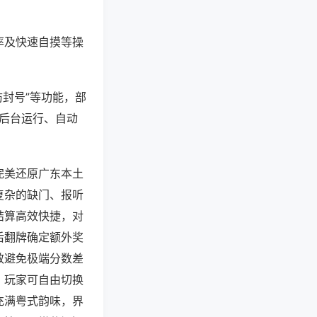
率及快速自摸等操
防封号”等功能，部
过后台运行、自动
完美还原广东本土
复杂的缺门、报听
结算高效快捷，对
后翻牌确定额外奖
效避免极端分数差
，玩家可自由切换
充满粤式韵味，界