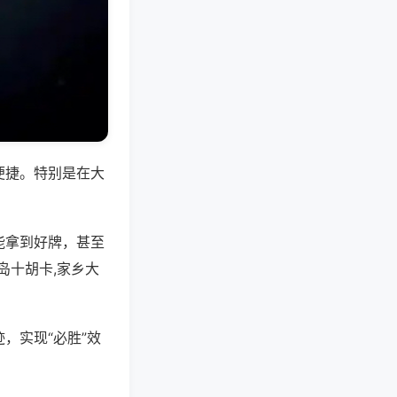
便捷。特别是在大
能拿到好牌，甚至
岛十胡卡,家乡大
，实现“必胜”效
。