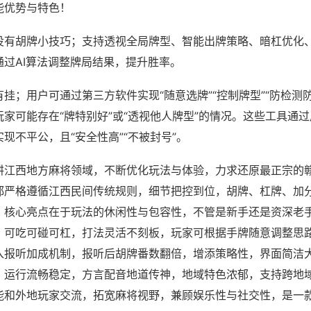
能优势与特色！
没有胡牌小技巧；支持透视全局牌型、智能出牌策略、暗杠优化
通过AI算法调整牌局结果，提升胜率。
挂；用户可通过第三方软件实现“随意选牌”“控制牌型”“防检测
家可能存在“牌特别好”或“透视他人牌型”的情况。这些工具通
现不平公，且“安全性高”“不被封号”。
耕江西地方麻将领域，不断优化玩法与体验，力求还原最正宗的
都严格遵循江西民间传统规则，细节把控到位，胡牌、杠牌、加
，核心亮点在于玩法的休闲性与包容性，不管是新手还是资深老
，可吃可碰可杠，打法灵活不刻板，玩家可根据手牌随意调整思
入报听加成机制，报听后胡牌番数翻倍，增添策略性，界面简洁
，运行流畅稳定，方言配音地道传神，地域特色浓郁，支持跨地
能和外地玩家交流，拓宽麻将视野，兼顾娱乐性与社交性，是一