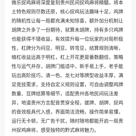
微乐捉鸡麻将深度复刻贵州民间捉鸡麻将精髓，将本
土特色规则尽数还原，核心捉鸡玩法趣味十足，鸡牌
的随机性让每一局都充满未知惊喜，额外加分机制让
胡牌之外多了一份期待，就算未胡牌，持有多只鸡牌
也能获得不错收益，有效提升每一位玩家的对局积极
性，杠牌分为闷豆、明豆、转弯豆，结算规则清晰，
暗杠收益远高于明杠，杠上开花更是番数翻倍，策略
性与运气并存，胡牌门槛适中，新手易上手，老手能
玩出高阶技巧，清一色、龙七对等牌型收益丰厚，满
足竞技需求，支持自定义规则设置，可自由调整鸡牌
数量、豆牌结算等细节，适配贵州各地民间玩法差
异，地道贵州方言配音贯穿全程，搓牌、胡牌、捉鸡
的音效极具代入感，界面简洁流畅，操作简单易懂，
运行无卡顿，无广告干扰，随时随地都能开启一局贵
州捉鸡麻将，感受独特的黔式麻将魅力。