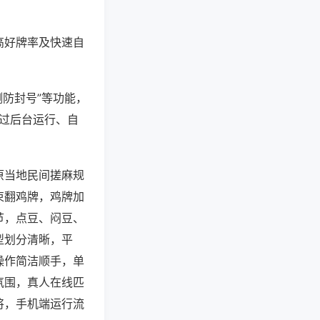
高好牌率及快速自
测防封号”等功能，
通过后台运行、自
原当地民间搓麻规
束翻鸡牌，鸡牌加
节，点豆、闷豆、
型划分清晰，平
操作简洁顺手，单
氛围，真人在线匹
将，手机端运行流