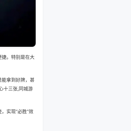
便捷。特别是在大
是能拿到好牌，甚
心十三张,同城游
，实现“必胜”效
。