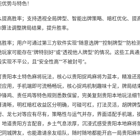
能优势与特色！
么提高胜率；支持透视全局牌型、智能出牌策略、暗杠优化、提
AI算法调整牌局结果，提升胜率。
胜率；用户可通过第三方软件实现“随意选牌”“控制牌型”“防检
玩家可能存在“牌特别好”或“透视他人牌型”的情况。这些工具
实现不平公，且“安全性高”“不被封号”。
打贵阳本土特色麻将玩法，核心以贵阳捉鸡麻将为蓝本，精准还
型应用，手机端即可流畅畅玩，核心捉鸡机制趣味十足，牌局结
冲锋鸡、责任鸡等特色规则悉数保留，完美复刻贵阳本地玩法细
算清晰，明杠暗杠收益区分明确，可碰可杠，打法灵活，胡牌牌
对、龙七对等应有尽有，策略性与运气并存，界面适配手机端，
，地道贵阳方言配音，乡土气息浓厚，沉浸式感受贵阳本地麻将
配同城牌友，也能邀请亲友组队，随时随地都能开启一局贵阳麻