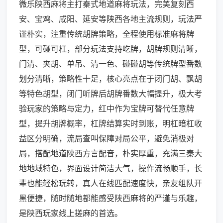
微乐陕西麻将主打秦式地道麻将玩法，完美复刻西
安、宝鸡、咸阳、延安等陕西各地主流规则，玩法严
谨朴实，注重传统胡牌策略，全程使用标准麻将牌
型，可碰可杠，部分玩法支持吃牌，胡牌规则清晰，
门清、夹胡、单吊、清一色、碰碰胡等传统牌型番数
划分清晰，策略性十足，核心亮点在于闭门胡、飘胡
等特色胡型，闭门听牌后胡牌番数大幅提升，极大考
验玩家的策略与定力，红中作为宝牌可替代任意牌
型，提升胡牌概率，杠牌结算实时到账，明杠暗杠收
益区分明确，流局查叫保障对局公平，避免消极对
局，搭配地道陕西方言配音，朴实厚重，充满三秦大
地地域特色，界面设计简洁大气，操作流畅顺手，长
辈也能轻松玩转，真人在线匹配速度快，亲友组队开
黑便捷，随时随地都能感受陕西麻将的严谨与乐趣，
是陕西玩家线上搓麻的首选。