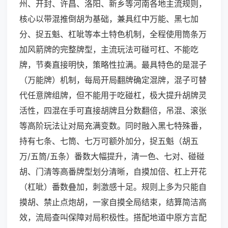
州、开封、许昌、洛阳、新乡等河南各地主流规则，
核心以带混推倒胡为基础，兼具红中万能、黑七加
分、捉五魁、杠呲等本土特色机制，全程使用筒条万
加风箭牌的完整牌型，主流玩法可碰可杠、不能吃
牌，节奏直接明快，策略性拉满。最具特色的是混子
（万能牌）机制，每局开局翻牌确定混牌，混子可替
代任意牌组牌，但不能用于吃碰杠，极大提升胡牌灵
活性，四混在手可直接胡牌且分数翻倍，吊混、滚张
等高阶玩法让对局充满变数。同时融入黑七特殊番，
持有七条、七筒、七万可额外加分，捉五魁（胡五
万/五筒/五条）番数大幅提升，清一色、七对、碰碰
胡、门清等高番牌型划分清晰，自摸加倍、杠上开花
（杠呲）番数叠加，刺激感十足。规则上多为只能自
摸胡、禁止点炮胡，一家自摸全局结束，结算简洁高
效，流局查叫保障对局积极性。搭配地道中原方言配