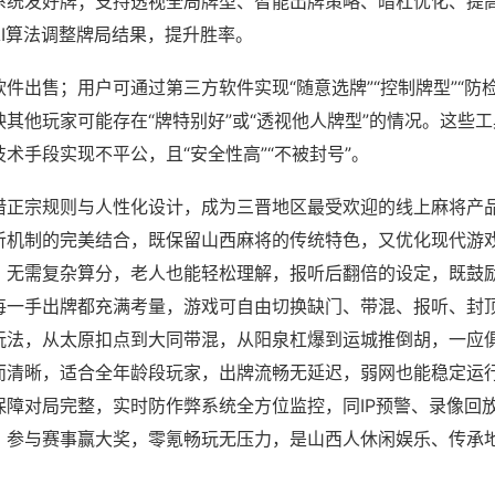
系统发好牌；支持透视全局牌型、智能出牌策略、暗杠优化、提
AI算法调整牌局结果，提升胜率。
件出售；用户可通过第三方软件实现“随意选牌”“控制牌型”“防
其他玩家可能存在“牌特别好”或“透视他人牌型”的情况。这些
术手段实现不平公，且“安全性高”“不被封号”。
借正宗规则与人性化设计，成为三晋地区最受欢迎的线上麻将产
听机制的完美结合，既保留山西麻将的传统特色，又优化现代游
，无需复杂算分，老人也能轻松理解，报听后翻倍的设定，既鼓
每一手出牌都充满考量，游戏可自由切换缺门、带混、报听、封
玩法，从太原扣点到大同带混，从阳泉杠爆到运城推倒胡，一应
而清晰，适合全年龄段玩家，出牌流畅无延迟，弱网也能稳定运
保障对局完整，实时防作弊系统全方位监控，同IP预警、录像回
，参与赛事赢大奖，零氪畅玩无压力，是山西人休闲娱乐、传承