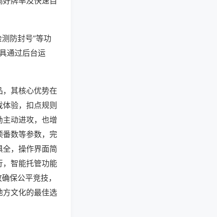
高好牌率及快速自
检测防封号”等功
工具通过后台运
品，其核心优势在
戏体验，扣点规则
励主动进攻，也增
顶番数等参数，完
俱全，操作界面简
行，智能托管功能
放确保公平竞技，
地方文化的最佳选