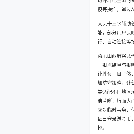
边锋斗地主如何
摸等操作，通过
大头十三水辅助软
能，部分用户反映
行、自动连接等技
微乐山西麻将凭
于扣点结算与报
让胜负一目了然
加防守策略，让
美适配不同地区
洁清晰，牌面大
应对临时事务，
每日登录送金币
择。