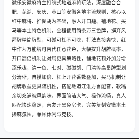
微乐安徽麻将主打皖式地道麻将玩法，深度融合合
肥、芜湖、安庆、黄山等安徽各地主流规则，核心以
红中麻将、推倒胡为基础，融入开口翻、铺地花、买
马等本土特色机制，全程使用筒条万三色牌，摒弃风
箭牌精简牌型，可碰可杠不可吃，打法直接爽快，红
中作为万能牌可替代任意花色，大幅提升胡牌概率，
开口翻倍机制让对局更具策略性，铺地花额外加分增
添乐趣，清一色、七对、碰碰胡、门清等高番牌型划
分清晰，自摸加倍、杠上开花番数叠加，买马机制让
胡牌收益更具随机性，搭配地道江淮方言配音，软糯
亲切充满皖风韵味，界面简洁大气、操作流畅，真人
匹配快速稳定，亲友开黑免房卡，完美复刻安徽本土
搓麻氛围，兼顾休闲与竞技。