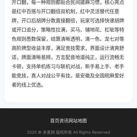
开口翻，每一种规则都贴合民间搓麻习惯，核心亮点
是红中百搭与开口翻倍双机制，红中灵活替代任意
牌，开口后胡牌分数直接翻倍，玩家可选择快速胡牌
或开口追分，策略性拉满，买马、铺地花、杠呲等特
色规则悉数保留，结算清晰透明，清一色、龙七对等
高阶牌型收益丰厚，满足竞技需求，界面设计清爽舒
适，牌面清晰易辨，方言配音地道纯正，运行流畅无
卡顿，支持单机练习与联机对战，新手易上手、老手
能竞技，真人对战公平有挂，是安徽及全国皖麻爱好
者的线上优选。
首页
资讯
网站地图
2026 © 多麦网 版权所有 All Rights Reserved