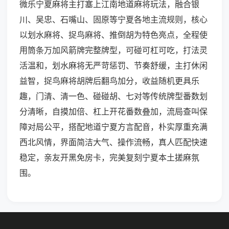
微乐宁夏麻将主打塞上江南地道麻将玩法，融合银
川、吴忠、石嘴山、固原等宁夏各地主流规则，核心
以划水麻将、捉鸟麻将、推倒胡为特色亮点，全程使
用筒条万加风箭牌完整牌型，可碰可杠可吃，打法灵
活温和，划水麻将无严苛惩罚、节奏舒缓，主打休闲
益智，捉鸟麻将胡牌后翻鸟加分，收益随机更具乐
趣，门清、清一色、碰碰胡、七对等传统牌型番数划
分清晰，自摸加倍、杠上开花番数叠加，流局查叫保
障对局公平，搭配地道宁夏方言配音，朴实厚重充满
西北风情，界面简洁大气、操作流畅，真人匹配快速
稳定，亲友开黑免房卡，完美复刻宁夏本土搓麻氛
围。