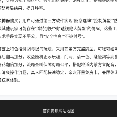
吗；支持透视全局牌型、智能出牌策略、暗杠优化、提高好牌率
调整牌局结果，提升胜率。
神器购买；用户可通过第三方软件实现“随意选牌”“控制牌型”“
其他玩家可能存在“牌特别好”或“透视他人牌型”的情况。这些
术手段实现不平公，且“安全性高”“不被封号”。
打塞上特色推倒胡与捉鸟玩法，采用筒条万完整牌型，可吃可碰
牌后翻鸟加分，收益随机更添乐趣，门清、清一色、碰碰胡等高
开花翻倍加分，流局查叫保障对局公平，搭配地道内蒙方言配音
洁清爽操作流畅，真人匹配快速稳定，亲友开黑免房卡，兼顾休
段玩家体验。
首页
资讯
网站地图