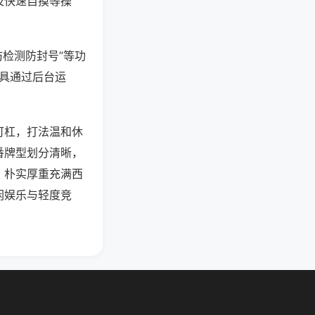
及快速自摸等操
防检测防封号”等功
工具通过后台运
可杠，打法温和休
番牌型划分清晰，
，朴实厚重充满西
闲娱乐与轻度竞