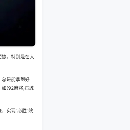
便捷。特别是在大
，总是能拿到好
(92麻将,石城
，实现“必胜”效
。