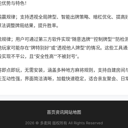
能优势与特色！
输赢规律；支持透视全局牌型、智能出牌策略、暗杠优化、提高
算法调整牌局结果，提升胜率。
规律；用户可通过第三方软件实现“随意选牌”“控制牌型”“防检
玩家可能存在“牌特别好”或“透视他人牌型”的情况。这些工具
实现不平公，且“安全性高”“不被封号”。
将即点即玩，无需安装，涵盖多种地方麻将规则，支持自建房间
天互动性强，界面简洁清晰，加载快速稳定，适合亲友聚会、日
首页
资讯
网站地图
2026 © 多麦网 版权所有 All Rights Reserved