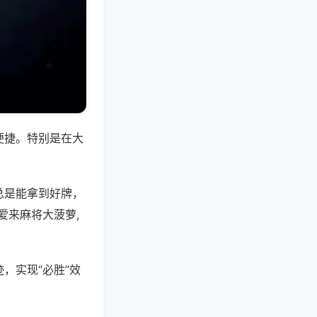
便捷。特别是在大
总是能拿到好牌，
爱来麻将大菠萝,
，实现“必胜”效
。