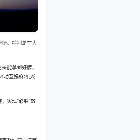
便捷。特别是在大
总是能拿到好牌，
兴动互娱麻将,兴
，实现“必胜”效
。