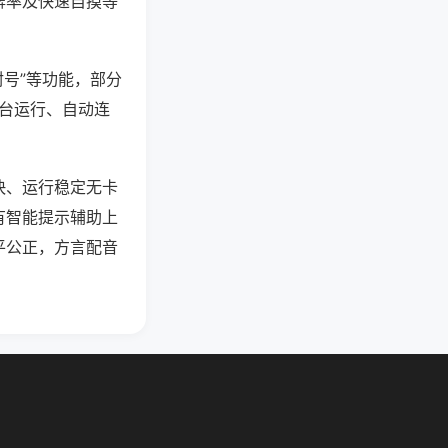
牌率及快速自摸等
封号”等功能，部分
后台运行、自动连
快、运行稳定无卡
有智能提示辅助上
平公正，方言配音