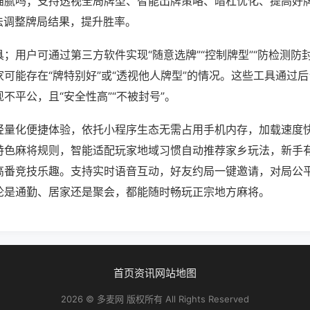
猫腻吗；支持透视全局牌型、智能出牌策略、暗杠优化、提高好
法调整牌局结果，提升胜率。
；用户可通过第三方软件实现“随意选牌”“控制牌型”“防检测防
可能存在“牌特别好”或“透视他人牌型”的情况。这些工具通过
不平公，且“安全性高”“不被封号”。
轻量化便捷体验，依托小程序生态无需占用手机内存，加载速度
特色麻将规则，智能适配玩家地域习惯自动推荐家乡玩法，新手
高番竞技乐趣。支持实时语音互动，好友约局一键邀请，对局公
论是通勤、居家还是聚会，都能随时畅玩正宗地方麻将。
首页
资讯
网站地图
2026 © 多麦网 版权所有 All Rights Reserved