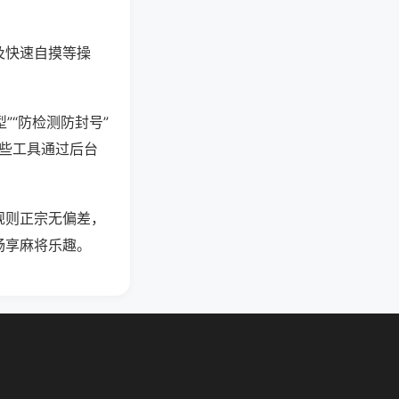
及快速自摸等操
”“防检测防封号”
这些工具通过后台
规则正宗无偏差，
畅享麻将乐趣。