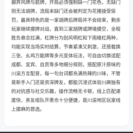
摒弃风牌与箭牌，开局必须强制缺一门花色，无缺门
则无法胡牌，流局未缺门还会被判定为花猪接受惩
罚，最具特色的是一家胡牌后牌局并不会结束，剩余
玩家继续摸牌对战，直到三家胡牌或牌墙摸空，全程
胜负悬念拉满，杠牌分为刮风明杠和下雨暗杠两种，
均能实现当场实时结算，节奏紧凑又刺激，还搭载换
三张、幺鸡万能牌等多元变体玩法，可自由切换适配
成都、宜宾、自贡等多地细分规则，搭配原汁原味的
川渝方言配音，每一句台词都充满热辣的川味，不管
是新手入门还是资深牌友，都能沉浸式体验川麻独有
的对抗感与社交乐趣，操作流畅无卡顿，线上匹配速
度快，亲友组队开黑也十分便捷，是川渝地区玩家线
上搓麻的首选。