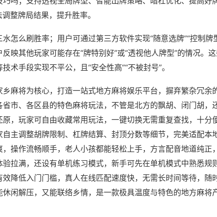
技巧吗；支持透视全局牌型、智能出牌策略、暗杠优化、提高好
法调整牌局结果，提升胜率。
水怎么刷胜率；用户可通过第三方软件实现“随意选牌”“控制牌型
反映其他玩家可能存在“牌特别好”或“透视他人牌型”的情况。
技术手段实现不平公，且“安全性高”“不被封号”。
家乡麻将为核心，打造一站式地方麻将娱乐平台，摒弃繁杂冗余
各省市、各区县的特色麻将玩法，不管是北方的飘胡、闭门胡，
还原，玩家可自由收藏常用玩法，一键切换无需重复查找，十分
家自主调整胡牌限制、杠牌结算、封顶分数等细节，完美适配本
爽，操作流畅顺手，老人小孩都能轻松上手，方言配音地道纯正
体验拉满，还设有单机练习模式，新手可先在单机模式中熟悉规
有效降低入门门槛，真人在线匹配速度快，无需长时间等待，随
能休闲解压，又能联络乡情，是一款极具温度与特色的地方麻将