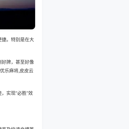
便捷。特别是在大
到好牌，甚至好像
优乐麻将,皮皮云
，实现“必胜”效
。