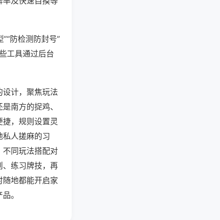
牌率及快速自摸等
”“防检测防封号”
这些工具通过后台
的设计，聚焦玩法
还是南方的捉鸡、
便捷，规则设置灵
地私人搓麻的习
，不同玩法搭配对
则、练习牌技，再
时随地都能开启家
产品。