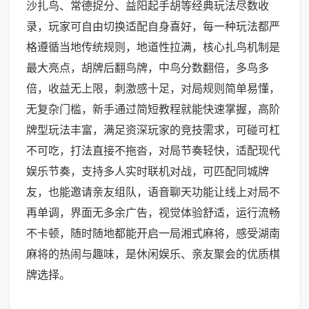
沙扎鸟、常德捉分、益阳起手胡等经典玩法尽数收
录，玩家可自由切换适配自身喜好，每一种玩法都严
格遵循当地传统规则，地道性拉满，核心扎鸟机制是
最大亮点，胡牌后翻鸟牌，中鸟分数翻倍，多鸟多
倍，收益无上限，刺激感十足，对局规则简单易懂，
无复杂门槛，新手通过简短教程就能快速掌握，高阶
牌型玩法丰富，满足资深玩家的竞技需求，可碰可杠
不可吃，打法直接不拖沓，对局节奏轻快，适配现代
娱乐节奏，支持多人实时联机对战，可匹配同城牌
友，也能邀请亲友组队，语音聊天功能让线上对局不
再单调，界面无多余广告，视觉体验舒适，运行流畅
不卡顿，随时随地都能开启一局湘式麻将，感受湖南
麻将的热闹与趣味，是休闲娱乐、亲友聚会的优质棋
牌选择。