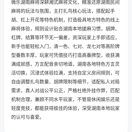
微乐湖南麻将深耕湘式麻将文化，精准还原湖南民间
麻将的玩法与氛围，主打扎鸟核心玩法，搭配起手
胡、杠上开花等特色机制，打造极具地方特色的线上
麻将体验，规则设计贴合湖南本地搓麻习惯，胡牌、
杠牌、结算等环节无一偏差，资深玩家上手即适应，
新手也能轻松入门，清一色、七对、龙七对等高阶牌
型番数丰厚，玩家可凭借技巧打造高番牌型，收获满
满成就感，方言配音亲切地道，湖南各地特色方言灵
活切换，沉浸式体验拉满，支持自定义房间规则，可
自由调整扎鸟数量、胡牌限制等细节，适配私人对局
需求，真人对战公平公正，严格杜绝外挂作弊，匹配
机制合理，兼顾不同水平玩家，不管是休闲娱乐还是
轻度竞技，都能获得极佳的体验，深受湖南本地玩家
的认可与喜爱。