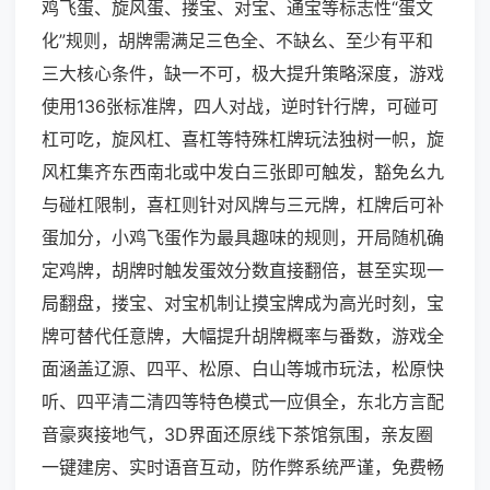
鸡飞蛋、旋风蛋、搂宝、对宝、通宝等标志性“蛋文
化”规则，胡牌需满足三色全、不缺幺、至少有平和
三大核心条件，缺一不可，极大提升策略深度，游戏
使用136张标准牌，四人对战，逆时针行牌，可碰可
杠可吃，旋风杠、喜杠等特殊杠牌玩法独树一帜，旋
风杠集齐东西南北或中发白三张即可触发，豁免幺九
与碰杠限制，喜杠则针对风牌与三元牌，杠牌后可补
蛋加分，小鸡飞蛋作为最具趣味的规则，开局随机确
定鸡牌，胡牌时触发蛋效分数直接翻倍，甚至实现一
局翻盘，搂宝、对宝机制让摸宝牌成为高光时刻，宝
牌可替代任意牌，大幅提升胡牌概率与番数，游戏全
面涵盖辽源、四平、松原、白山等城市玩法，松原快
听、四平清二清四等特色模式一应俱全，东北方言配
音豪爽接地气，3D界面还原线下茶馆氛围，亲友圈
一键建房、实时语音互动，防作弊系统严谨，免费畅