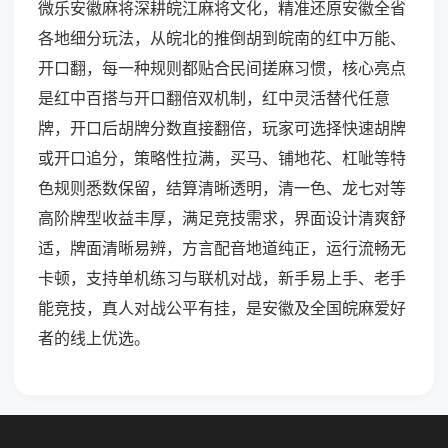
微乐安徽麻将深耕皖江麻将文化，精准还原安徽全省
各地细分玩法，从皖北的推倒胡到皖南的红中万能、
开口翻，每一种规则都贴合民间搓麻习惯，核心亮点
是红中百搭与开口翻倍双机制，红中灵活替代任意
牌，开口后胡牌分数直接翻倍，玩家可选择快速胡牌
或开口追分，策略性拉满，买马、铺地花、杠呲等特
色规则悉数保留，结算清晰透明，清一色、龙七对等
高阶牌型收益丰厚，满足竞技需求，界面设计清爽舒
适，牌面清晰易辨，方言配音地道纯正，运行流畅无
卡顿，支持单机练习与联机对战，新手易上手、老手
能竞技，真人对战公平有挂，是安徽及全国皖麻爱好
者的线上优选。