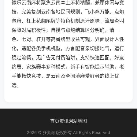
微乐云南麻将聚焦云南本土麻将精髓，兼顾休闲与竞
技，完美复刻云南各地民间规则，飞小鸡万能、点炮
包赔、杠上花翻尾牌等特色机制原汁原味，流局查叫
保障对局积极性，自摸与点炮结算区分明确，清一
色、七对、杠开等高番牌型收益可观，界面设计人性
化，适配各类手机机型，方言配音亲切接地气，运行
稳定流畅，无广告无付费陷阱，支持快速匹配、好友
约局、家族赛事多种模式，新手有智能提示辅助，老
手能畅快竞技，是云南及全国滇麻爱好者的线上优
选。
首页
资讯
网站地图
2026 © 多麦网 版权所有 All Rights Reserved